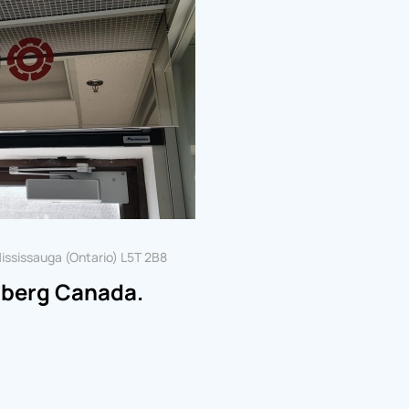
ississauga (Ontario) L5T 2B8
nberg Canada.